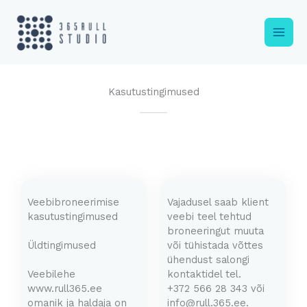
Skip
to
content
Kasutustingimused
Veebibroneerimise
Vajadusel saab klient
kasutustingimused
veebi teel tehtud
broneeringut muuta
Üldtingimused
või tühistada võttes
ühendust salongi
Veebilehe
kontaktidel tel.
www.rull365.ee
+372 566 28 343 või
omanik ja haldaja on
info@rull.365.ee.