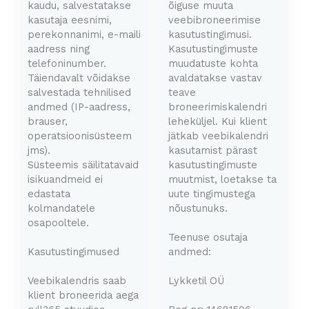
kaudu, salvestatakse
õiguse muuta
kasutaja eesnimi,
veebibroneerimise
perekonnanimi, e-maili
kasutustingimusi.
aadress ning
Kasutustingimuste
telefoninumber.
muudatuste kohta
Täiendavalt võidakse
avaldatakse vastav
salvestada tehnilised
teave
andmed (IP-aadress,
broneerimiskalendri
brauser,
leheküljel. Kui klient
operatsioonisüsteem
jätkab veebikalendri
jms).
kasutamist pärast
Süsteemis säilitatavaid
kasutustingimuste
isikuandmeid ei
muutmist, loetakse ta
edastata
uute tingimustega
kolmandatele
nõustunuks.
osapooltele.
Teenuse osutaja
Kasutustingimused
andmed:
Veebikalendris saab
Lykketil OÜ
klient broneerida aega