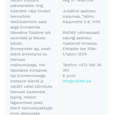
rull365 stuudios
Reg nr:
14681506
pakutavatele ning
kalendris välja toodud
Juriidiline aadress:
teenustele.
Harjumaa, Tallinn,
Veebikalendris saab
Kaupmehe 2-6, 10114
aega broneerida
täisealine füüsiline isik
Rull365 rullmassaaži
iseendale ja teisele
salongi aadress:
isikule.
Haabersti linnaosa,
Broneerides aja, peab
Ehitajate tee 109a-
klient arvestama ka
1,Tallinn 13514
teenuse
maksumusega, mis
Telefon: +372 566 28
tasutakse kohapeal.
343
Aja broneerimisega
E-post:
loetakse kliendi ja
info@rull365.ee
rull365 vahel sõlmituks
teenuse osutamise
leping, millest
taganemisel peab
klient teenusepakkujat
enne teenuseks