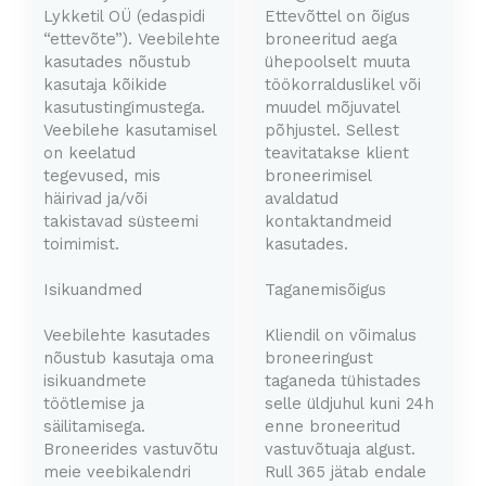
Lykketil OÜ (edaspidi
Ettevõttel on õigus
“ettevõte”). Veebilehte
broneeritud aega
kasutades nõustub
ühepoolselt muuta
kasutaja kõikide
töökorralduslikel või
kasutustingimustega.
muudel mõjuvatel
Veebilehe kasutamisel
põhjustel. Sellest
on keelatud
teavitatakse klient
tegevused, mis
broneerimisel
häirivad ja/või
avaldatud
takistavad süsteemi
kontaktandmeid
toimimist.
kasutades.
Isikuandmed
Taganemisõigus
Veebilehte kasutades
Kliendil on võimalus
nõustub kasutaja oma
broneeringust
isikuandmete
taganeda tühistades
töötlemise ja
selle üldjuhul kuni 24h
säilitamisega.
enne broneeritud
Broneerides vastuvõtu
vastuvõtuaja algust.
meie veebikalendri
Rull 365 jätab endale